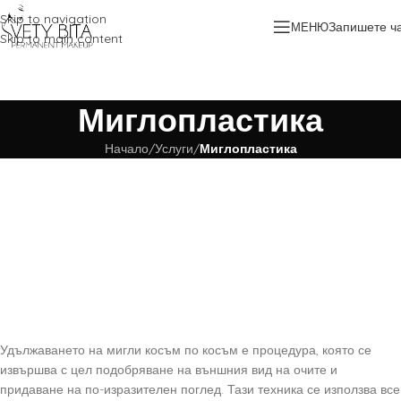
Skip to navigation
Запишете ч
МЕНЮ
Skip to main content
Миглопластика
Начало
/
Услуги
/
Миглопластика
Удължаването на мигли косъм по косъм е процедура, която се
извършва с цел подобряване на външния вид на очите и
придаване на по-изразителен поглед. Тази техника се използва все