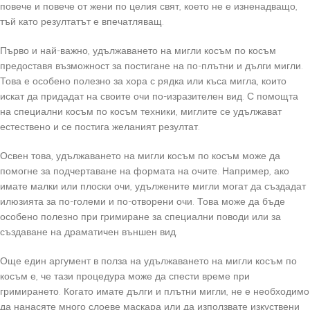
повече и повече от жени по целия свят, което не е изненадващо,
тъй като резултатът е впечатляващ.
Първо и най-важно, удължаването на мигли косъм по косъм
предоставя възможност за постигане на по-плътни и дълги мигли.
Това е особено полезно за хора с рядка или къса мигла, които
искат да придадат на своите очи по-изразителен вид. С помощта
на специални косъм по косъм техники, миглите се удължават
естествено и се постига желаният резултат.
Освен това, удължаването на мигли косъм по косъм може да
помогне за подчертаване на формата на очите. Например, ако
имате малки или плоски очи, удължените мигли могат да създадат
илюзията за по-големи и по-отворени очи. Това може да бъде
особено полезно при гримиране за специални поводи или за
създаване на драматичен външен вид.
Още един аргумент в полза на удължаването на мигли косъм по
косъм е, че тази процедура може да спести време при
гримирането. Когато имате дълги и плътни мигли, не е необходимо
да нанасяте много слоеве маскара или да използвате изкуствени